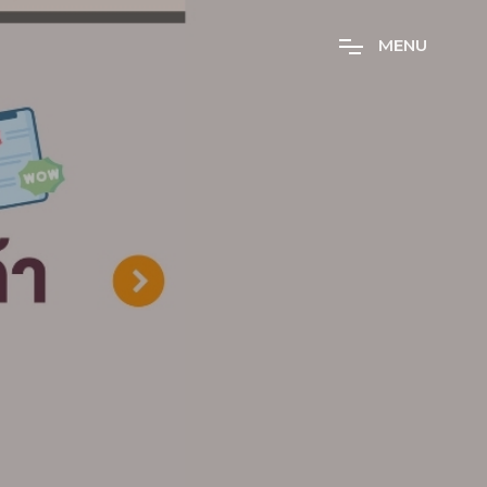
M
E
N
U