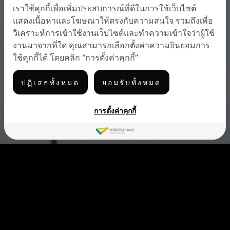
เราใช้คุกกี้เพื่อเพิ่มประสบการณ์ที่ดีในการใช้เว็บไซต์
แสดงเนื้อหาและโฆษณาให้ตรงกับความสนใจ รวมถึงเพื่อ
วิเคราะห์การเข้าใช้งานเว็บไซต์และทำความเข้าใจว่าผู้ใช้
งานมาจากที่ใด คุณสามารถเลือกตั้งค่าความยินยอมการ
ใช้คุกกี้ได้ โดยคลิก “การตั้งค่าคุกกี้”
01
ปฏิเสธทั้งหมด
ยอมรับทั้งหมด
การตั้งค่าคุกกี้
เราไม่ได้แค่สร้างเว็บไซต์
แต่เราช่วยสร้างธุรกิจของคุณ