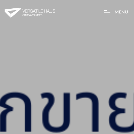
M
E
N
U